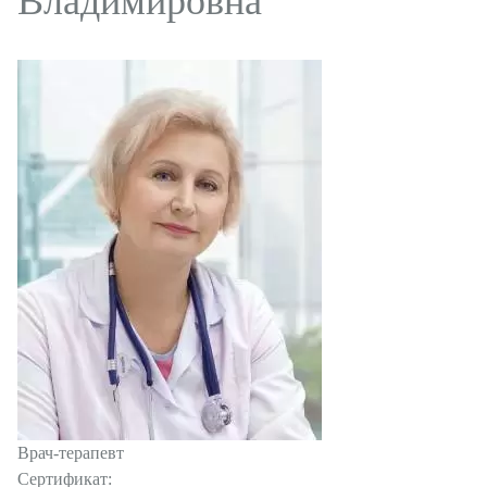
Владимировна
Пластическая хирургия
Увеличение груди
Подтяжка груди
Пластика век
Коррекция ушей
Пластика носа
Пластика живота
Лифтинг лица
Нитевая подтяжка лица
Липосакция
Липофилинг
Врач-терапевт
Сертификат:
Уменьшение талии