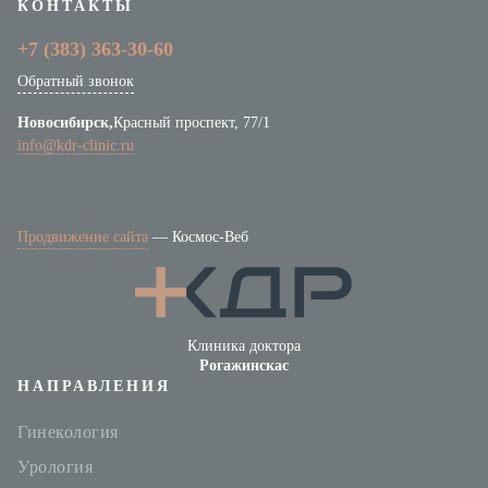
КОНТАКТЫ
Оперативное лечение грыж
+7 (383)
363-30-60
Обратный звонок
Лазерная хирургия
Новосибирск,
Красный проспект, 77/1
Лазерное лечение храпа
info@kdr-clinic.ru
Лечение гипергидроза
Амбулаторное отделение
Продвижение сайта
—
Космос-Веб
Терапевтическое отделение
Гинекология
Клиника доктора
Амбулаторная гинекология
Рогажинскас
НАПРАВЛЕНИЯ
Стационарная гинекология
Гинекология
Ведение беременности
Урология