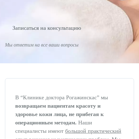
Пластическая хирургия
Увеличение груди
Записаться на консультацию
Подтяжка груди
Мы ответим на все ваши вопросы
Пластика век
Коррекция ушей
Пластика носа
Пластика живота
Лифтинг лица
В “Клинике доктора Рогажинскас” мы
Нитевая подтяжка лица
возвращаем пациентам красоту и
здоровье кожи лица, не прибегая к
Липосакция
операционным методам.
Наши
Липофилинг
специалисты имеют
большой практический
Уменьшение талии