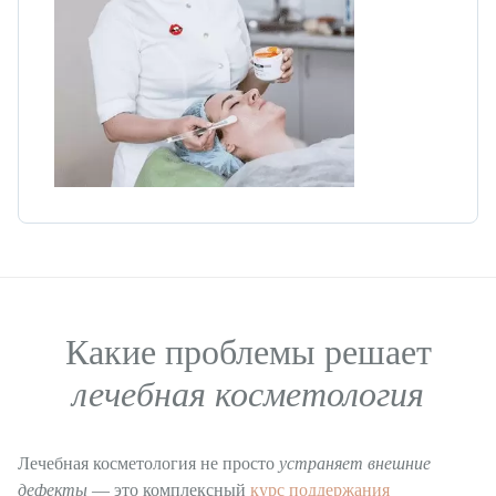
Оперативное лечение грыж
Лазерная хирургия
Лазерное лечение храпа
Лечение гипергидроза
Амбулаторное отделение
Терапевтическое отделение
Гинекология
Какие проблемы решает
Амбулаторная гинекология
лечебная косметология
Стационарная гинекология
Ведение беременности
Лечебная косметология не просто
устраняет внешние
дефекты
— это комплексный
курс поддержания