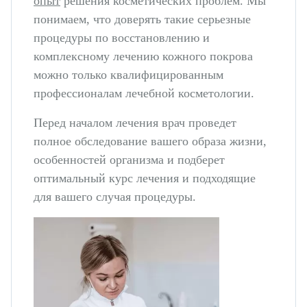
опыт
решения косметических проблем. Мы
понимаем, что доверять такие серьезные
Пластика ягодиц
процедуры по восстановлению и
Пластика голеней
комплексному лечению кожного покрова
можно только квалифицированным
Интимная пластика для женщин
профессионалам лечебной косметологии.
Пластика для мужчин
Перед началом лечения врач проведет
Косметология
полное обследование вашего образа жизни,
особенностей организма и подберет
Лечебная косметология
оптимальный курс лечения и подходящие
Лазерная косметология
для вашего случая процедуры.
Инъекционное омоложение
Контурная пластика
Общая хирургия
Удаление фиброаденомы молочных желез