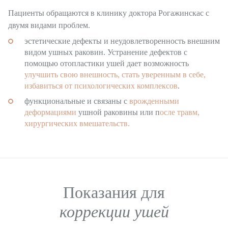
Пациенты обращаются в клинику доктора Рогажинскас с
Пластика ягодиц
двумя видами проблем.
Пластика голеней
эстетические дефекты и неудовлетворенность внешним
видом ушных раковин. Устранение дефектов с
Интимная пластика для женщин
помощью отопластики ушей дает возможность
улучшить свою внешность, стать уверенным в себе,
Пластика для мужчин
избавиться от психологических комплексов
.
функциональные и связаны с
врожденными
Косметология
деформациями
ушной раковины или п
осле травм,
Лечебная косметология
хирургических вмешательств.
Лазерная косметология
Инъекционное омоложение
Контурная пластика
Показания для
Общая хирургия
коррекции ушей
Удаление фиброаденомы молочных желез