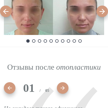
Отзывы после
отопластики
01
01
01
01
01
/
/
/
/
/
05
Не ожидала такого офигенного