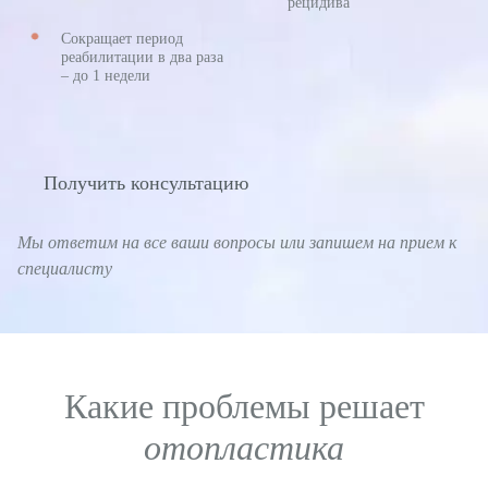
рецидива
Пластическая хирургия
Сокращает период
реабилитации в два раза
Увеличение груди
– до 1 недели
Подтяжка груди
Пластика век
Получить консультацию
Коррекция ушей
Пластика носа
Мы ответим на все ваши вопросы или запишем на прием к
специалисту
Пластика живота
Лифтинг лица
Нитевая подтяжка лица
Какие проблемы решает
Липосакция
отопластика
Липофилинг
Уменьшение талии