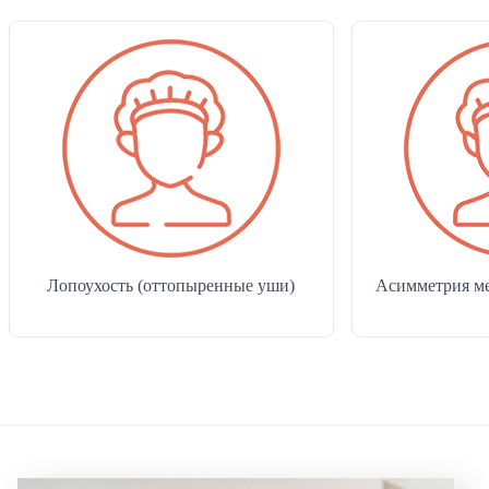
Оперативное лечение грыж
Лазерная хирургия
Лазерное лечение храпа
Лечение гипергидроза
Амбулаторное отделение
Терапевтическое отделение
Лопоухость (оттопыренные уши)
Асимметрия м
Гинекология
Амбулаторная гинекология
Стационарная гинекология
Ведение беременности