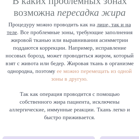
В каких проблемных зонах
Стоматология
возможна
пересадка жира
Урология
Процедуру можно проводить как на
лице, так и на
ЛОР-отделение
теле
. Все проблемные зоны, требующие заполнения
жировой тканью или выравнивания асимметрии
поддаются коррекции. Например, исправление
носовых борозд, может проводиться жиром, который
взят с живота или бедер. Жировая ткань в организме
однородна, поэтому
ее можно перемещать из одной
зоны в другую.
Так как операция проводится с помощью
собственного жира пациента, исключены
аллергические, иммунные реакции. Ткань легко и
быстро приживается.