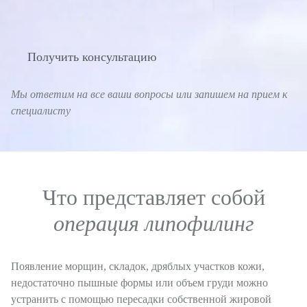
Пластическая хирургия
Увеличение груди
Получить консультацию
Подтяжка груди
Мы ответим на все ваши вопросы или запишем на прием к
Пластика век
специалисту
Коррекция ушей
Пластика носа
Пластика живота
Что представляет собой
Лифтинг лица
операция липофилинг
Нитевая подтяжка лица
Липосакция
Появление морщин, складок, дряблых участков кожи,
Липофилинг
недостаточно пышные формы или объем груди можно
устранить с помощью пересадки собственной жировой
Уменьшение талии