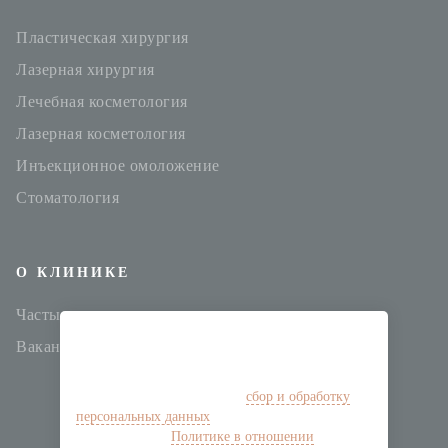
Пластическая хирургия
Лазерная хирургия
Лечебная косметология
Лазерная косметология
Инъекционное омоложение
Стоматология
О КЛИНИКЕ
Частые вопросы
Мы используем cookies для улучшения работы
Вакансии
сайта и аналитики. Оставаясь с нами,
Вы соглашаетесь на их использование и
выражаете своё согласие на
сбор и обработку
персональных данных
. Подробная информация
представлена в
Политике в отношении