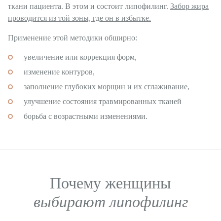
ткани пациента. В этом и состоит липофилинг.
Забор жира
Пластика ягодиц
проводится из той зоны, где он в избытке.
Пластика голеней
Применение этой методики обширно:
Интимная пластика для женщин
увеличение или коррекция форм,
изменение контуров,
Пластика для мужчин
заполнение глубоких морщин и их сглаживание,
Косметология
улучшение состояния травмированных тканей
борьба с возрастными изменениями.
Лечебная косметология
Лазерная косметология
Инъекционное омоложение
Контурная пластика
Почему женщины
выбирают липофилинг
Общая хирургия
Удаление фиброаденомы молочных желез