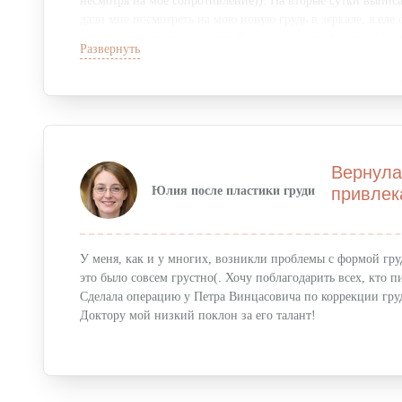
несмотря на мое сопротивление)). На вторые сутки выписал
дали мне посмотреть на мою новую грудь в зеркале, я еле 
еще лучше, хороший размер С с высоким профилем). На ощ
Развернуть
потому что такой красивой груди у меня и до похудения н
Вернула
Юлия после пластики груди
привлек
У меня, как и у многих, возникли проблемы с формой груд
это было совсем грустно(. Хочу поблагодарить всех, кто 
Сделала операцию у Петра Винцасовича по коррекции груд
Доктору мой низкий поклон за его талант!