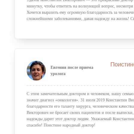
минутку, чтобы ответить на волнующий вопрос, несмотря 
Пластическая хирургия
Хочется выразить ему огромную благодарность за человечн
сложнейшими заболеваниями, давая надежду на жизнь! С
Увеличение груди
Подтяжка груди
Пластика век
Коррекция ушей
Поистин
Пластика носа
Евгения после приема
уролога
Пластика живота
Лифтинг лица
С этим замечательным доктором и человеком, нашу семью
Нитевая подтяжка лица
значит диагноз «онкология». 31 июля 2019 Константин В
благодарности его таланту хирурга, человеческим качества
Липосакция
Викторович не бросает своих пациентов и после выписки, 
надежды дарит этот доктор людям. Уважаемый Константин
Липофилинг
спасибо! Поистине народный доктор!
Уменьшение талии