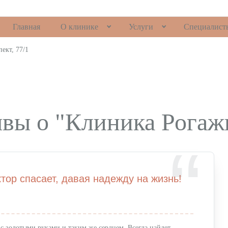
Главная
О клинике
Услуги
Специалист
ект, 77/1
вы о "Клиника Рогаж
ктор спасает, давая надежду на жизнь!
с золотыми руками и таким же сердцем. Всегда найдет