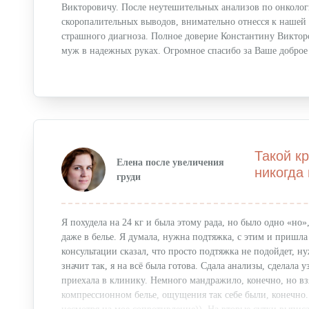
Урология
Викторовичу. После неутешительных анализов по онколог
скоропалительных выводов, внимательно отнесся к нашей 
ЛОР-отделение
страшного диагноза. Полное доверие Константину Виктор
муж в надежных руках. Огромное спасибо за Ваше доброе
Такой к
Елена после увеличения
никогда
груди
Я похудела на 24 кг и была этому рада, но было одно «но»
даже в белье. Я думала, нужна подтяжка, с этим и пришл
консультации сказал, что просто подтяжка не подойдет, 
значит так, я на всё была готова. Сдала анализы, сделала 
приехала в клинику. Немного мандражило, конечно, но взя
компрессионном белье, ощущения так себе были, конечно.