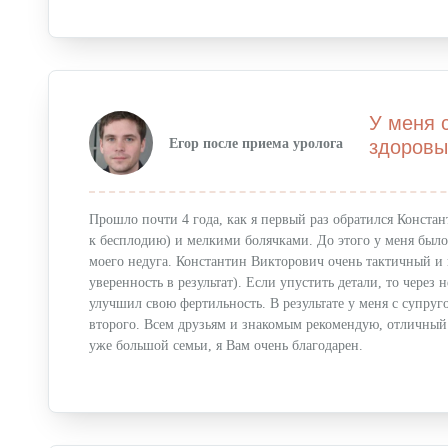
Пластика ягодиц
Пластика голеней
Интимная пластика для женщин
У меня 
Егор после приема уролога
здоровы
Пластика для мужчин
Косметология
Прошло почти 4 года, как я первый раз обратился Конста
Лечебная косметология
к бесплодию) и мелкими болячками. До этого у меня было
моего недуга. Константин Викторович очень тактичный и 
Лазерная косметология
уверенность в результат). Если упустить детали, то через
улучшил свою фертильность. В результате у меня с супруг
Инъекционное омоложение
второго. Всем друзьям и знакомым рекомендую, отличный
Контурная пластика
уже большой семьи, я Вам очень благодарен.
Общая хирургия
Удаление фиброаденомы молочных желез