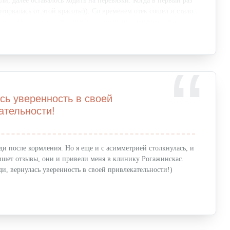
и, далее оставалось ходить на перевязки. Когда в первый раз
оторвалась от этой красоты)). Со временем отек сошел и стало
упь мягкая как натуральная, даже лучше, чем моя была,
икогда не было!
сь уверенность в своей
ательности!
и после кормления. Но я еще и с асимметрией столкнулась, и
пишет отзывы, они и привели меня в клинику Рогажинскас.
и, вернулась уверенность в своей привлекательности!)