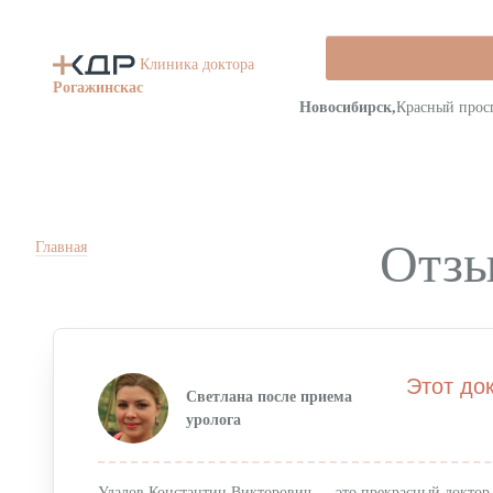
Клиника доктора
Рогажинскас
Новосибирск,
Красный просп
Отзы
Главная
Информация о медицинской организации
Этот до
Светлана после приема
Вакансии
уролога
Удалов Константин Викторович — это прекрасный доктор 