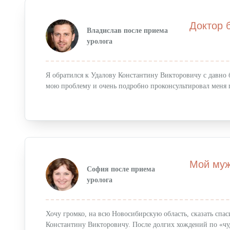
Оперативное лечение грыж
Доктор 
Владислав после приема
Лазерная хирургия
уролога
Лазерное лечение храпа
Лечение гипергидроза
Я обратился к Удалову Константину Викторовичу с давно
мою проблему и очень подробно проконсультировал меня 
Амбулаторное отделение
Терапевтическое отделение
Гинекология
Амбулаторная гинекология
Мой муж
София после приема
Стационарная гинекология
уролога
Ведение беременности
Хочу громко, на всю Новосибирскую область, сказать спас
Стоматология
Константину Викторовичу. После долгих хождений по «чу