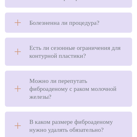
Пластическая хирургия
Увеличение груди
Болезненна ли процедура?
Подтяжка груди
Пластика век
Есть ли сезонные ограничения для
контурной пластики?
Коррекция ушей
Пластика носа
Пластика живота
Можно ли перепутать
фиброаденому с раком молочной
Лифтинг лица
железы?
Нитевая подтяжка лица
Липосакция
В каком размере фиброаденому
Липофилинг
нужно удалять обязательно?
Уменьшение талии