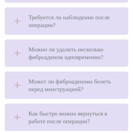
Пластика ягодиц
Требуется ли наблюдение после
Пластика голеней
операции?
Интимная пластика для женщин
Пластика для мужчин
Можно ли удалить несколько
фиброаденом одновременно?
Косметология
Лечебная косметология
Может ли фиброаденома болеть
Лазерная косметология
перед менструацией?
Инъекционное омоложение
Контурная пластика
Как быстро можно вернуться к
Общая хирургия
работе после операции?
Удаление фиброаденомы молочных желез