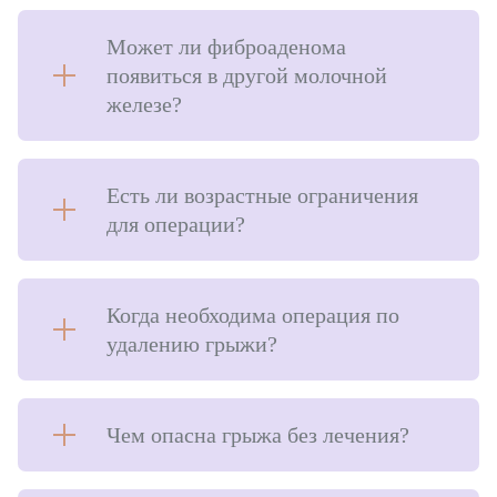
Оперативное лечение грыж
Может ли фиброаденома
появиться в другой молочной
Лазерная хирургия
железе?
Лазерное лечение храпа
Лечение гипергидроза
Есть ли возрастные ограничения
для операции?
Амбулаторное отделение
Терапевтическое отделение
Когда необходима операция по
Гинекология
удалению грыжи?
Амбулаторная гинекология
Стационарная гинекология
Чем опасна грыжа без лечения?
Ведение беременности