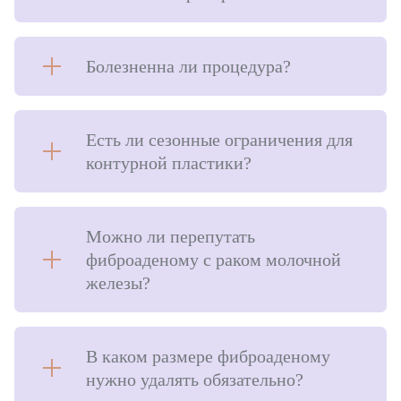
Пластическая хирургия
Увеличение груди
Болезненна ли процедура?
Подтяжка груди
Пластика век
Есть ли сезонные ограничения для
контурной пластики?
Коррекция ушей
Пластика носа
Пластика живота
Можно ли перепутать
фиброаденому с раком молочной
Лифтинг лица
железы?
Нитевая подтяжка лица
Липосакция
В каком размере фиброаденому
Липофилинг
нужно удалять обязательно?
Уменьшение талии