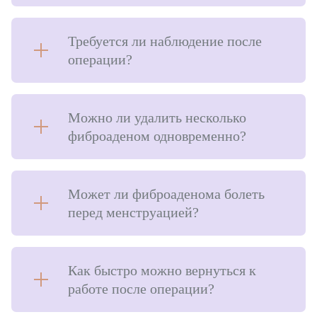
Пластика ягодиц
Требуется ли наблюдение после
Пластика голеней
операции?
Интимная пластика для женщин
Пластика для мужчин
Можно ли удалить несколько
фиброаденом одновременно?
Косметология
Лечебная косметология
Может ли фиброаденома болеть
Лазерная косметология
перед менструацией?
Инъекционное омоложение
Контурная пластика
Как быстро можно вернуться к
Общая хирургия
работе после операции?
Удаление фиброаденомы молочных желез